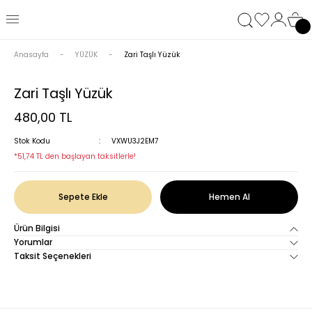
Anasayfa
YÜZÜK
Zari Taşlı Yüzük
Zari Taşlı Yüzük
480,00 TL
Stok Kodu
VXWU3J2EM7
*51,74 TL den başlayan taksitlerle!
Sepete Ekle
Hemen Al
Ürün Bilgisi
Yorumlar
Taksit Seçenekleri