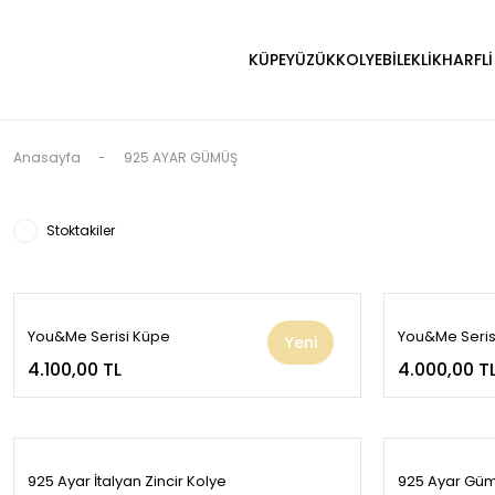
KÜPE
YÜZÜK
KOLYE
BİLEKLİK
HARFLİ
Anasayfa
925 AYAR GÜMÜŞ
Stoktakiler
You&Me Serisi Küpe
You&Me Seris
Yeni
4.100,00 TL
4.000,00 T
925 Ayar İtalyan Zincir Kolye
925 Ayar Gümü