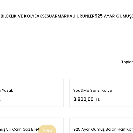
 BİLEKLİK VE KOLYE
AKSESUAR
MARKALI ÜRÜNLER
925 AYAR GÜMÜŞ
Topla
i Yüzük
You&Me Serisi Kolye
L
3.800,00 TL
ş 5’li Cam Göz Bileklik
925 Ayar Gümüş Balon Harf Ko
Yeni