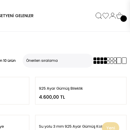
SET
YENİ GELENLER
m 10 ürün
925 Ayar Gümüş Bileklik
4.600,00 TL
lye
Su yolu 3 mm 925 Ayar Gümüş Kolye
Yeni