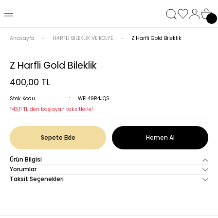
Anasayfa
HARFLİ BİLEKLİK VE KOLYE
Z Harfli Gold Bileklik
Z Harfli Gold Bileklik
400,00 TL
Stok Kodu
WEL49R4JQS
*43,11 TL den başlayan taksitlerle!
Sepete Ekle
Hemen Al
Ürün Bilgisi
Yorumlar
Taksit Seçenekleri