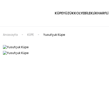
KÜPE
YÜZÜK
KOLYE
BİLEKLİK
HARFLİ
Anasayfa
KÜPE
Yusufçuk Küpe