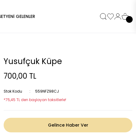
SET
YENİ GELENLER
Yusufçuk Küpe
700,00 TL
Stok Kodu
559NFZ98CJ
*75,45 TL den başlayan taksitlerle!
Gelince Haber Ver