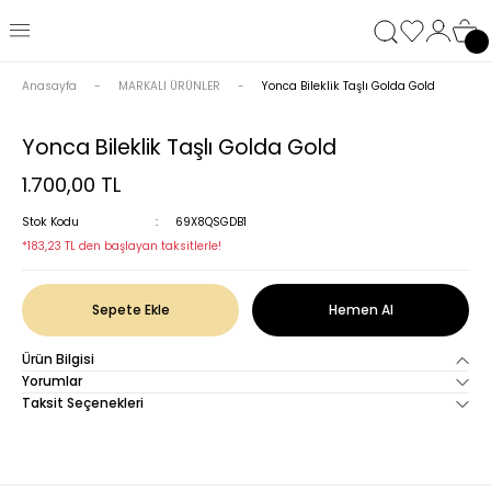
Anasayfa
MARKALI ÜRÜNLER
Yonca Bileklik Taşlı Golda Gold
Yonca Bileklik Taşlı Golda Gold
1.700,00 TL
Stok Kodu
69X8QSGDB1
*183,23 TL den başlayan taksitlerle!
Sepete Ekle
Hemen Al
Ürün Bilgisi
Yorumlar
Taksit Seçenekleri