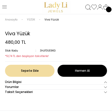
Anasayfa
YÜZÜK
Viva Yüzük
Viva Yüzük
480,00 TL
Stok Kodu
3HJF3UE9KG
*51,74 TL den başlayan taksitlerle!
Sepete Ekle
Hemen Al
Ürün Bilgisi
Yorumlar
Taksit Seçenekleri