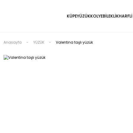
KÜPE
YÜZÜK
KOLYE
BİLEKLİK
HARFLİ
Anasayfa
YÜZÜK
Valentina taşlı yüzük