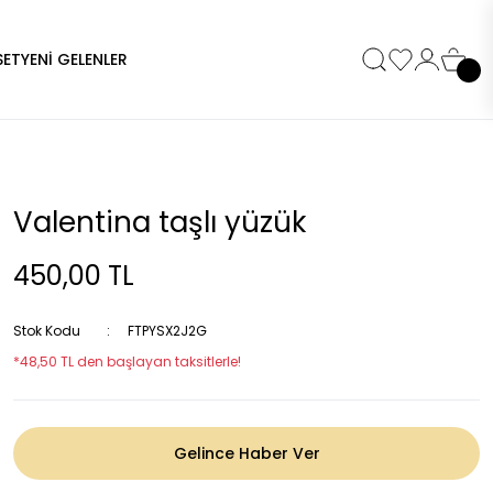
SET
YENİ GELENLER
Valentina taşlı yüzük
450,00 TL
Stok Kodu
FTPYSX2J2G
*48,50 TL den başlayan taksitlerle!
Gelince Haber Ver