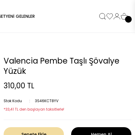
SET
YENİ GELENLER
Valencia Pembe Taşlı Şövalye
Yüzük
310,00 TL
Stok Kodu
3S46KCT8YV
*33,41 TL den başlayan taksitlerle!
Sepete Ekle
Hemen Al