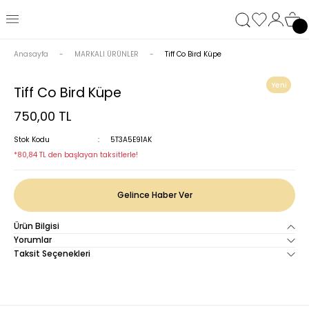
Anasayfa
MARKALI ÜRÜNLER
Tiff Co Bird Küpe
Yeni
Tiff Co Bird Küpe
750,00 TL
Stok Kodu
5T3A5E91AK
*80,84 TL den başlayan taksitlerle!
Gelince Haber Ver
Ürün Bilgisi
Yorumlar
Taksit Seçenekleri