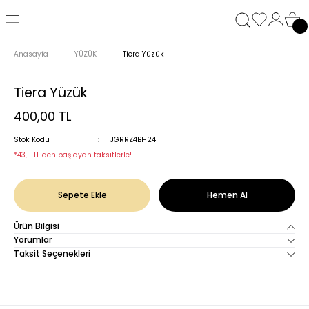
Anasayfa
YÜZÜK
Tiera Yüzük
Tiera Yüzük
400,00 TL
Stok Kodu
JGRRZ4BH24
*43,11 TL den başlayan taksitlerle!
Sepete Ekle
Hemen Al
Ürün Bilgisi
Yorumlar
Taksit Seçenekleri