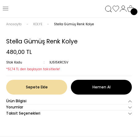
Anasayfa
KOLYE
Stella Gümüş Renk Kolye
Stella Gümüş Renk Kolye
480,00 TL
Stok Kodu
XJ515KRC5V
*51,74 TL den başlayan taksitlerle!
Sepete Ekle
Hemen Al
Ürün Bilgisi
Yorumlar
Taksit Seçenekleri