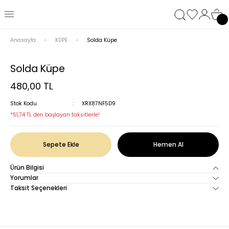
Anasayfa
KÜPE
Solda Küpe
Solda Küpe
480,00 TL
Stok Kodu
XRX87NF5D9
*51,74 TL den başlayan taksitlerle!
Sepete Ekle
Hemen Al
Ürün Bilgisi
Yorumlar
Taksit Seçenekleri