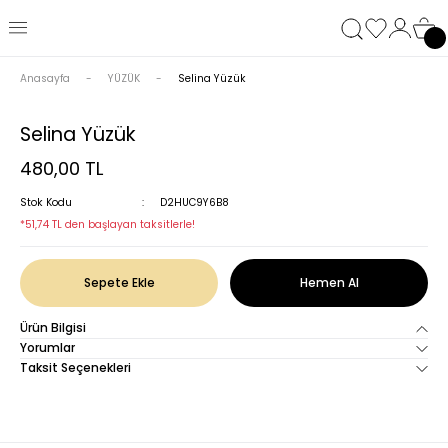
Anasayfa
YÜZÜK
Selina Yüzük
Selina Yüzük
480,00 TL
Stok Kodu
D2HUC9Y6B8
*51,74 TL den başlayan taksitlerle!
Sepete Ekle
Hemen Al
Ürün Bilgisi
Yorumlar
Taksit Seçenekleri