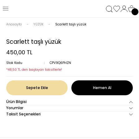
Anasayfa
YÜZÜK
Scarlett taşlı yüzük
Scarlett taşlı yüzük
450,00 TL
Stok Kodu
CPV9Q6PHZN
*48,50 TL den başlayan taksitlerle!
Sepete Ekle
Hemen Al
Ürün Bilgisi
Yorumlar
Taksit Seçenekleri