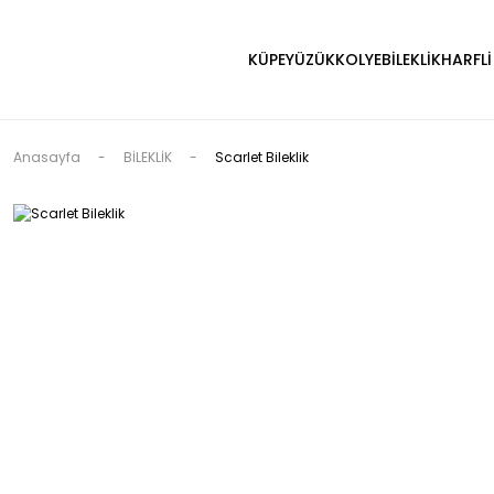
KÜPE
YÜZÜK
KOLYE
BİLEKLİK
HARFLİ
Anasayfa
BİLEKLİK
Scarlet Bileklik