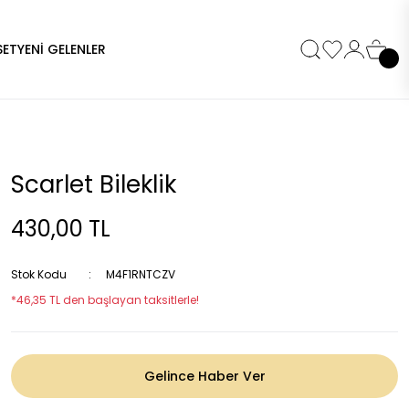
SET
YENİ GELENLER
Scarlet Bileklik
430,00 TL
Stok Kodu
M4F1RNTCZV
*46,35 TL den başlayan taksitlerle!
Gelince Haber Ver