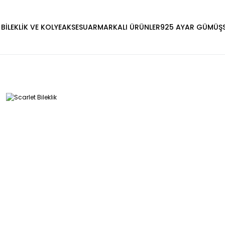
 BİLEKLİK VE KOLYE
AKSESUAR
MARKALI ÜRÜNLER
925 AYAR GÜMÜŞ