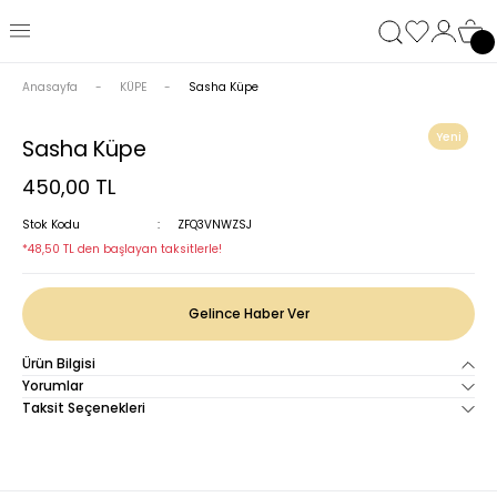
Anasayfa
KÜPE
Sasha Küpe
Yeni
Sasha Küpe
450,00 TL
Stok Kodu
ZFQ3VNWZSJ
*48,50 TL den başlayan taksitlerle!
Gelince Haber Ver
Ürün Bilgisi
Yorumlar
Taksit Seçenekleri