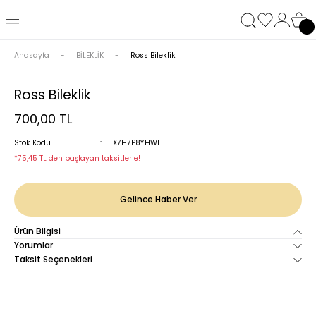
Anasayfa
BİLEKLİK
Ross Bileklik
Ross Bileklik
700,00 TL
Stok Kodu
X7H7P8YHW1
*75,45 TL den başlayan taksitlerle!
Gelince Haber Ver
Ürün Bilgisi
Yorumlar
Taksit Seçenekleri