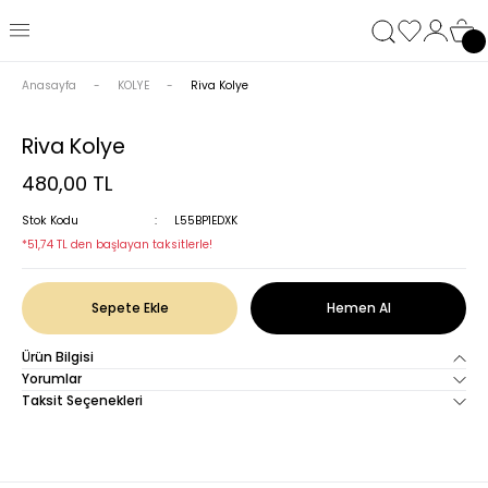
Anasayfa
KOLYE
Riva Kolye
Riva Kolye
480,00 TL
Stok Kodu
L55BP1EDXK
*51,74 TL den başlayan taksitlerle!
Sepete Ekle
Hemen Al
Ürün Bilgisi
Yorumlar
Taksit Seçenekleri