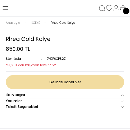
Anasayfa
KOLYE
Rhea Gold Kolye
Rhea Gold Kolye
850,00 TL
Stok Kodu
DYDP6CPS2Z
*91,61 TL den başlayan taksitlerle!
Gelince Haber Ver
Ürün Bilgisi
Yorumlar
Taksit Seçenekleri