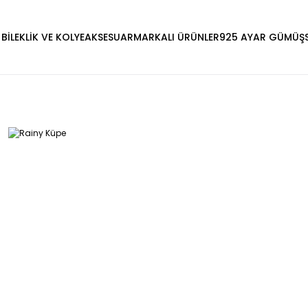
 BİLEKLİK VE KOLYE
AKSESUAR
MARKALI ÜRÜNLER
925 AYAR GÜMÜŞ