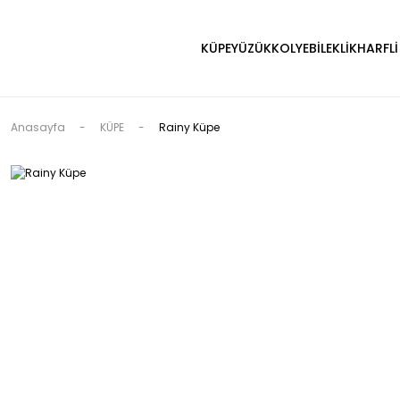
KÜPE
YÜZÜK
KOLYE
BİLEKLİK
HARFLİ
Anasayfa
KÜPE
Rainy Küpe