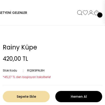
SET
YENİ GELENLER
Rainy Küpe
420,00 TL
Stok Kodu
RQ3K9PAL8H
*45,27 TL den başlayan taksitlerle!
Sepete Ekle
Hemen Al