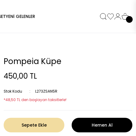
SET
YENİ GELENLER
Pompeia Küpe
450,00 TL
Stok Kodu
L273ZSAN5R
*48,50 TL den başlayan taksitlerle!
Sepete Ekle
Hemen Al