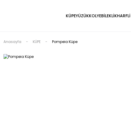
KÜPE
YÜZÜK
KOLYE
BİLEKLİK
HARFLİ
Anasayfa
KÜPE
Pompeia Küpe