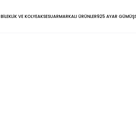
 BİLEKLİK VE KOLYE
AKSESUAR
MARKALI ÜRÜNLER
925 AYAR GÜMÜŞ