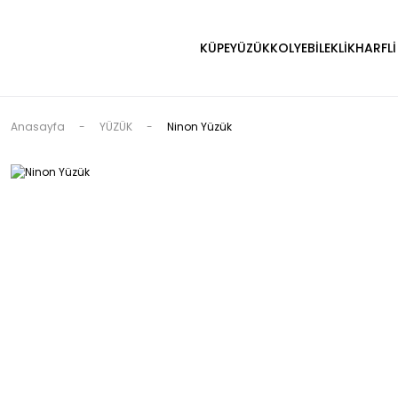
KÜPE
YÜZÜK
KOLYE
BİLEKLİK
HARFLİ
Anasayfa
YÜZÜK
Ninon Yüzük