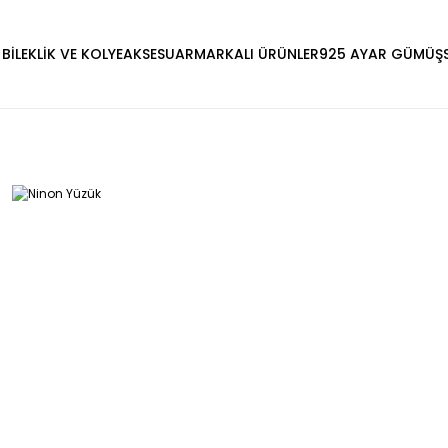
 BİLEKLİK VE KOLYE
AKSESUAR
MARKALI ÜRÜNLER
925 AYAR GÜMÜŞ