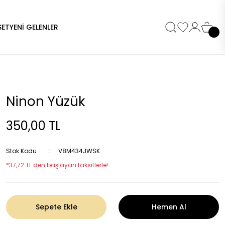
SET
YENİ GELENLER
Ninon Yüzük
350,00 TL
Stok Kodu
V8M434JWSK
*37,72 TL den başlayan taksitlerle!
Sepete Ekle
Hemen Al