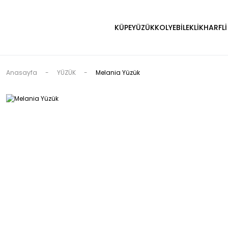
KÜPE
YÜZÜK
KOLYE
BİLEKLİK
HARFLİ
Anasayfa
YÜZÜK
Melania Yüzük