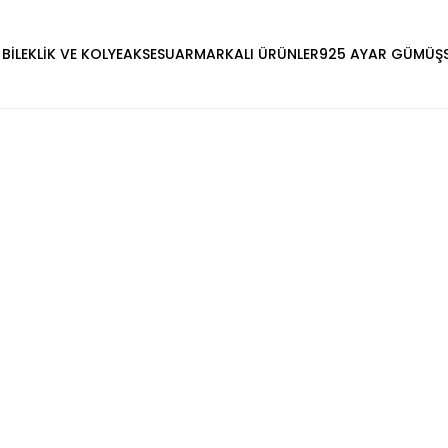
 BİLEKLİK VE KOLYE
AKSESUAR
MARKALI ÜRÜNLER
925 AYAR GÜMÜŞ