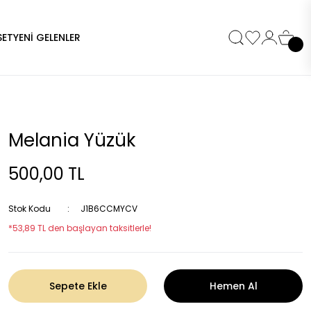
SET
YENİ GELENLER
Melania Yüzük
500,00 TL
Stok Kodu
J1B6CCMYCV
*53,89 TL den başlayan taksitlerle!
Sepete Ekle
Hemen Al