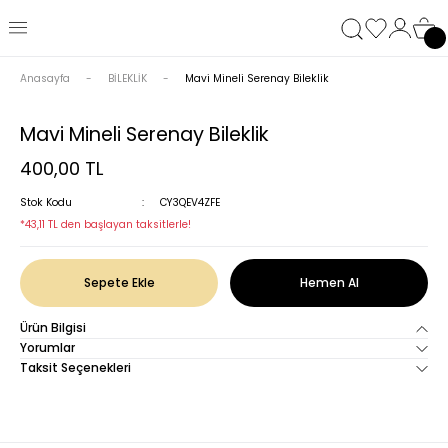
Anasayfa
BİLEKLİK
Mavi Mineli Serenay Bileklik
Mavi Mineli Serenay Bileklik
400,00 TL
Stok Kodu
CY3QEV4ZFE
*43,11 TL den başlayan taksitlerle!
Sepete Ekle
Hemen Al
Ürün Bilgisi
Yorumlar
Taksit Seçenekleri