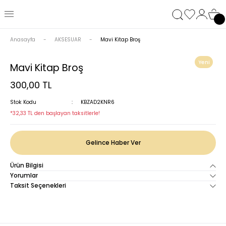
Anasayfa
AKSESUAR
Mavi Kitap Broş
Yeni
Mavi Kitap Broş
300,00 TL
Stok Kodu
KBZAD2KNR6
*32,33 TL den başlayan taksitlerle!
Gelince Haber Ver
Ürün Bilgisi
Yorumlar
Taksit Seçenekleri