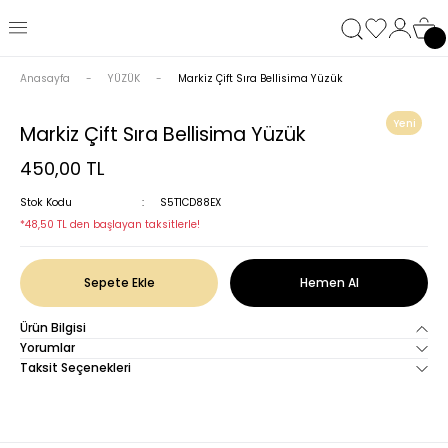
Anasayfa
YÜZÜK
Markiz Çift Sıra Bellisima Yüzük
Yeni
Markiz Çift Sıra Bellisima Yüzük
450,00 TL
Stok Kodu
S5T1CD88EX
*48,50 TL den başlayan taksitlerle!
Sepete Ekle
Hemen Al
Ürün Bilgisi
Yorumlar
Taksit Seçenekleri