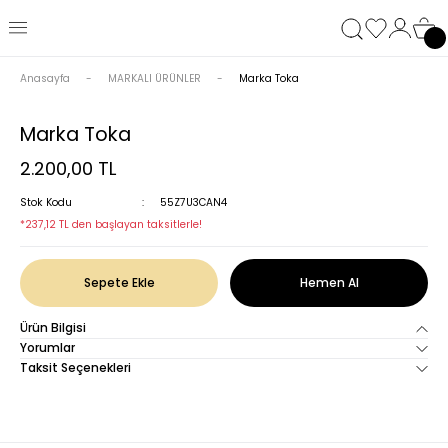
Anasayfa
MARKALI ÜRÜNLER
Marka Toka
Marka Toka
2.200,00 TL
Stok Kodu
55Z7U3CAN4
*237,12 TL den başlayan taksitlerle!
Sepete Ekle
Hemen Al
Ürün Bilgisi
Yorumlar
Taksit Seçenekleri