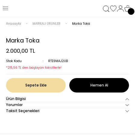
Anasayfa
MARKALI ÜRÜNLER
Marka Toka
Marka Toka
2.000,00 TL
Stok Kodu
RTE9MAJ2UB
*215,56 TL den başlayan taksitlerle!
Sepete Ekle
Hemen Al
Ürün Bilgisi
Yorumlar
Taksit Seçenekleri