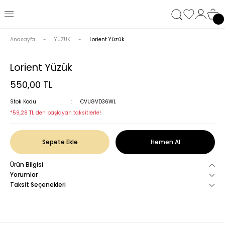
Anasayfa
YÜZÜK
Lorient Yüzük
Lorient Yüzük
550,00 TL
Stok Kodu
CVUGVD36WL
*59,28 TL den başlayan taksitlerle!
Sepete Ekle
Hemen Al
Ürün Bilgisi
Yorumlar
Taksit Seçenekleri