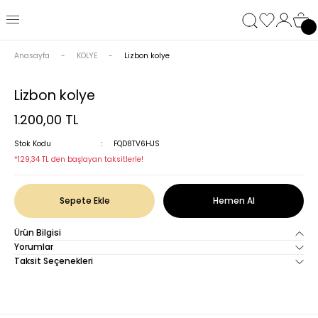
Anasayfa
KOLYE
Lizbon kolye
Lizbon kolye
1.200,00 TL
Stok Kodu
FQD8TV6HJS
*129,34 TL den başlayan taksitlerle!
Sepete Ekle
Hemen Al
Ürün Bilgisi
Yorumlar
Taksit Seçenekleri