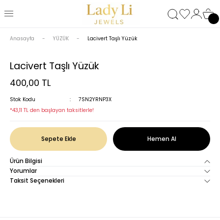
Anasayfa
YÜZÜK
Lacivert Taşlı Yüzük
Lacivert Taşlı Yüzük
400,00 TL
Stok Kodu
7SN2YRNP3X
*43,11 TL den başlayan taksitlerle!
Sepete Ekle
Hemen Al
Ürün Bilgisi
Yorumlar
Taksit Seçenekleri