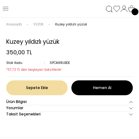
Anasayfa
YÜZÜK
Kuzey yıldızlı yüzük
Kuzey yıldızlı yüzük
350,00 TL
Stok Kodu
SPCMXRLBDE
*37,72 TL den başlayan taksitlerle!
Sepete Ekle
Hemen Al
Ürün Bilgisi
Yorumlar
Taksit Seçenekleri