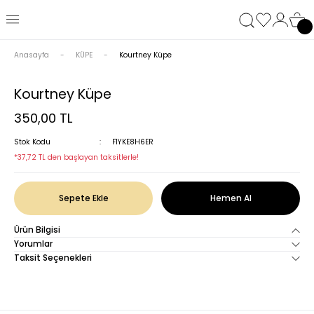
Anasayfa
KÜPE
Kourtney Küpe
Kourtney Küpe
350,00 TL
Stok Kodu
F1YKE8H6ER
*37,72 TL den başlayan taksitlerle!
Sepete Ekle
Hemen Al
Ürün Bilgisi
Yorumlar
Taksit Seçenekleri