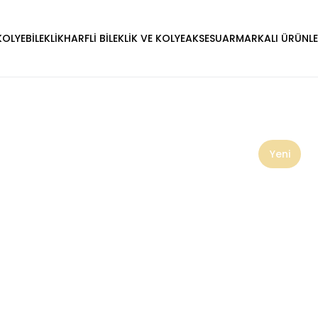
KOLYE
BİLEKLİK
HARFLİ BİLEKLİK VE KOLYE
AKSESUAR
MARKALI ÜRÜNL
Yeni