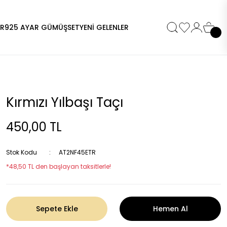
ER
925 AYAR GÜMÜŞ
SET
YENİ GELENLER
Kırmızı Yılbaşı Taçı
450,00 TL
Stok Kodu
AT2NF45ETR
*48,50 TL den başlayan taksitlerle!
Sepete Ekle
Hemen Al