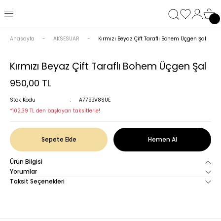
Anasayfa
AKSESUAR
Kırmızı Beyaz Çift Taraflı Bohem Üçgen Şal
Kırmızı Beyaz Çift Taraflı Bohem Üçgen Şal
950,00 TL
Stok Kodu
A77BBV8SUE
*102,39 TL den başlayan taksitlerle!
Sepete Ekle
Hemen Al
Ürün Bilgisi
Yorumlar
Taksit Seçenekleri