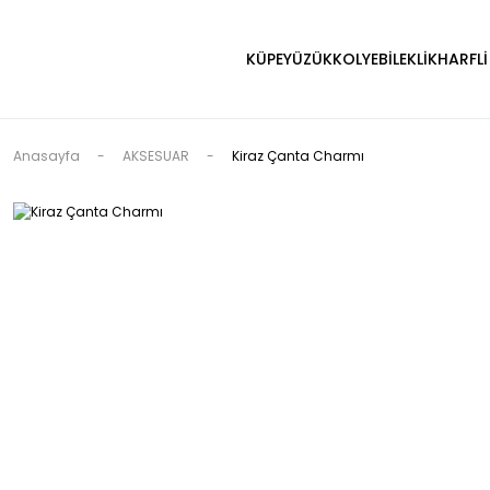
KÜPE
YÜZÜK
KOLYE
BİLEKLİK
HARFLİ
Anasayfa
AKSESUAR
Kiraz Çanta Charmı