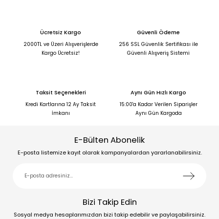
Ücretsiz Kargo
Güvenli Ödeme
2000TL ve Üzeri Alışverişlerde
256 SSL Güvenlik Sertifikası ile
Kargo Ücretsiz!
Güvenli Alışveriş Sistemi
Taksit Seçenekleri
Aynı Gün Hızlı Kargo
Kredi Kartlarına 12 Ay Taksit
15:00'a Kadar Verilen Siparişler
İmkanı
Aynı Gün Kargoda
E-Bülten Abonelik
E-posta listemize kayıt olarak kampanyalardan yararlanabilirsiniz.
Bizi Takip Edin
Sosyal medya hesaplarımızdan bizi takip edebilir ve paylaşabilirsiniz.