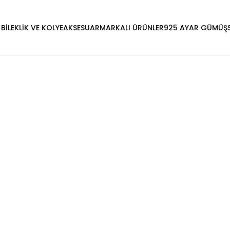
 BİLEKLİK VE KOLYE
AKSESUAR
MARKALI ÜRÜNLER
925 AYAR GÜMÜŞ