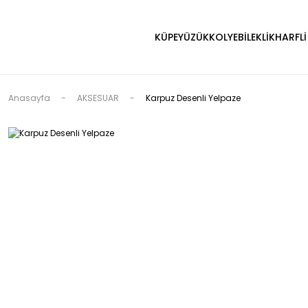
KÜPE
YÜZÜK
KOLYE
BİLEKLİK
HARFLİ
Anasayfa
AKSESUAR
Karpuz Desenli Yelpaze