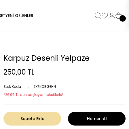
SET
YENİ GELENLER
Karpuz Desenli Yelpaze
250,00 TL
Stok Kodu
2X7KCBGEHN
*26,95 TL den başlayan taksitlerle!
Sepete Ekle
Hemen Al