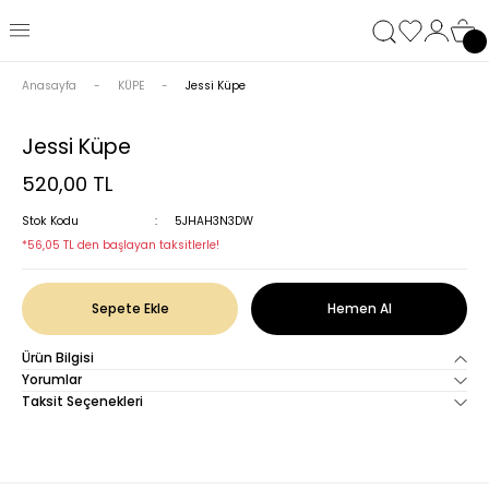
Anasayfa
KÜPE
Jessi Küpe
Jessi Küpe
520,00 TL
Stok Kodu
5JHAH3N3DW
*56,05 TL den başlayan taksitlerle!
Sepete Ekle
Hemen Al
Ürün Bilgisi
Yorumlar
Taksit Seçenekleri