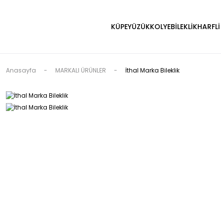
KÜPE
YÜZÜK
KOLYE
BİLEKLİK
HARFLİ
Anasayfa
MARKALI ÜRÜNLER
İthal Marka Bileklik