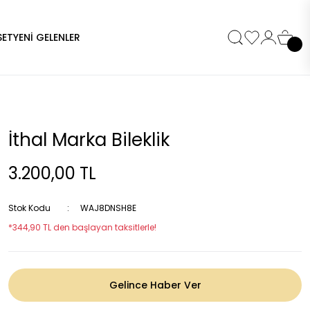
SET
YENİ GELENLER
İthal Marka Bileklik
3.200,00 TL
Stok Kodu
WAJ8DNSH8E
*344,90 TL den başlayan taksitlerle!
Gelince Haber Ver