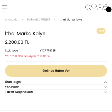
Anasayfa
MARKALI ÜRÜNLER
İthal Marka Kolye
Yeni
İthal Marka Kolye
2.200,00 TL
Stok Kodu
YYCRF797BP
*237,12 TL den başlayan taksitlerle!
Gelince Haber Ver
Ürün Bilgisi
Yorumlar
Taksit Seçenekleri