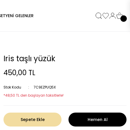
SET
YENİ GELENLER
Iris taşlı yüzük
450,00 TL
Stok Kodu
7C9EZPUQ5X
*48,50 TL den başlayan taksitlerle!
Sepete Ekle
Hemen Al