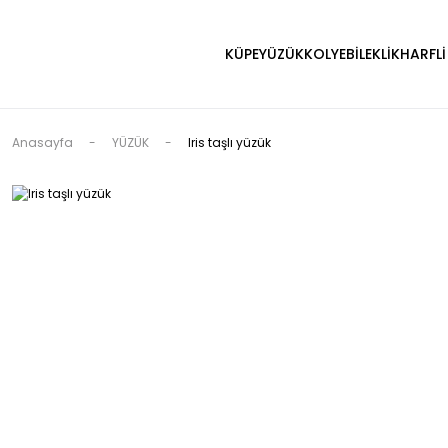
KÜPE
YÜZÜK
KOLYE
BİLEKLİK
HARFLİ
Anasayfa
YÜZÜK
Iris taşlı yüzük