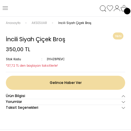
Anasayfa
AKSESUAR
İncili Siyah Çiçek Broş
Yeni
İncili Siyah Çiçek Broş
350,00 TL
Stok Kodu
3YHZ8P1EVC
*37,72 TL den başlayan taksitlerle!
Gelince Haber Ver
Ürün Bilgisi
Yorumlar
Taksit Seçenekleri