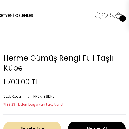
SET
YENİ GELENLER
Herme Gümüş Rengi Full Taşlı
Küpe
1.700,00 TL
Stok Kodu
KKSKF98DRE
*183,23 TL den başlayan taksitlerle!
Sepete Ekle
Hemen Al