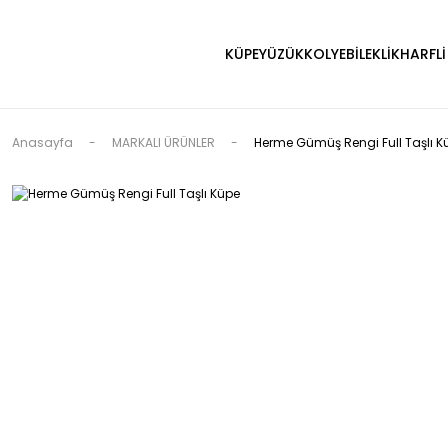
KÜPE
YÜZÜK
KOLYE
BİLEKLİK
HARFLİ
Anasayfa
MARKALI ÜRÜNLER
Herme Gümüş Rengi Full Taşlı K