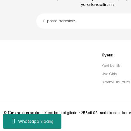
yararlanabilirsiniz.
Üyelik
Yeni Üyelik
Üye Girişi
Şifremi Unuttum
© Tüm hakları saklıdır. Kredi kartı bilgileriniz 256bit SSL sertifikası ile ko
Whatsapp Sipariş