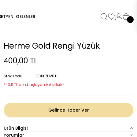
SET
YENİ GELENLER
Herme Gold Rengi Yüzük
400,00 TL
Stok Kodu
CDKE7DVBTL
*43,11 TL den başlayan taksitlerle!
Gelince Haber Ver
Ürün Bilgisi
Yorumlar