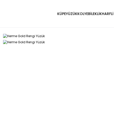
KÜPE
YÜZÜK
KOLYE
BİLEKLİK
HARFLİ