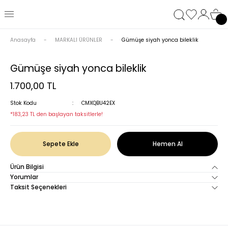
Anasayfa
MARKALI ÜRÜNLER
Gümüşe siyah yonca bileklik
Gümüşe siyah yonca bileklik
1.700,00 TL
Stok Kodu
CMXQBU42EX
*183,23 TL den başlayan taksitlerle!
Sepete Ekle
Hemen Al
Ürün Bilgisi
Yorumlar
Taksit Seçenekleri