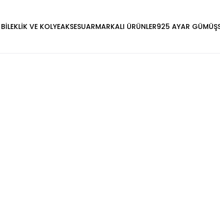
 BİLEKLİK VE KOLYE
AKSESUAR
MARKALI ÜRÜNLER
925 AYAR GÜMÜŞ