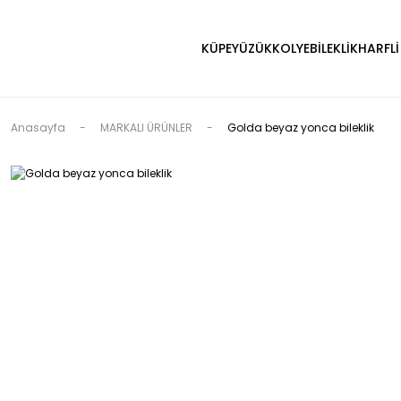
KÜPE
YÜZÜK
KOLYE
BİLEKLİK
HARFLİ
Anasayfa
MARKALI ÜRÜNLER
Golda beyaz yonca bileklik