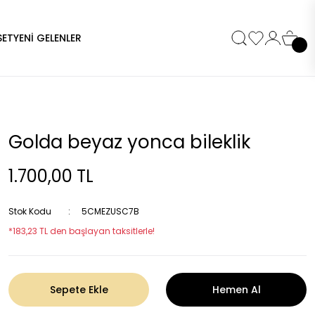
SET
YENİ GELENLER
Golda beyaz yonca bileklik
1.700,00 TL
Stok Kodu
5CMEZUSC7B
*183,23 TL den başlayan taksitlerle!
Sepete Ekle
Hemen Al