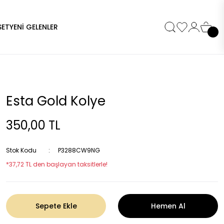
SET
YENİ GELENLER
Esta Gold Kolye
350,00 TL
Stok Kodu
P3288CW9NG
*37,72 TL den başlayan taksitlerle!
Sepete Ekle
Hemen Al