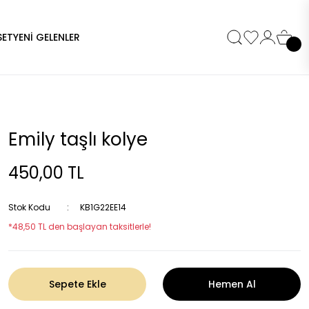
SET
YENİ GELENLER
Emily taşlı kolye
450,00 TL
Stok Kodu
KB1G22EE14
*48,50 TL den başlayan taksitlerle!
Sepete Ekle
Hemen Al