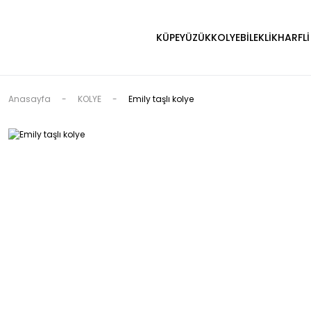
KÜPE
YÜZÜK
KOLYE
BİLEKLİK
HARFLİ
Anasayfa
KOLYE
Emily taşlı kolye