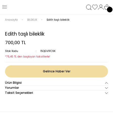
Anasayfa
BİLEKLİK
Edith taşlı bileklik
Edith taşlı bileklik
700,00 TL
Stok Kodu
15QGV1FC9K
*75,45 TL den başlayan taksitlerle!
Gelince Haber Ver
Ürün Bilgisi
Yorumlar
Taksit Seçenekleri